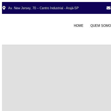
Av. New Jersey, 70 – Centro Industrial - Arujá-SP
HOME
QUEM SOMO