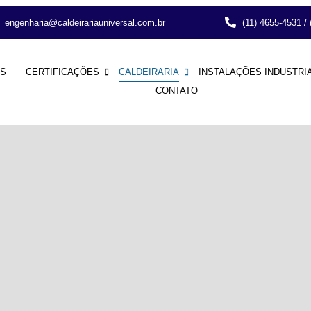
engenharia@caldeirariauniversal.com.br
(11) 4655-4531 /
S
CERTIFICAÇÕES
CALDEIRARIA
INSTALAÇÕES INDUSTRI
CONTATO