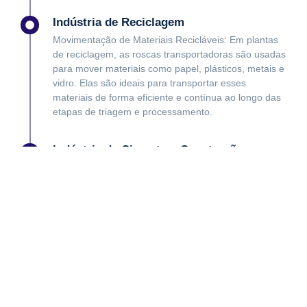
Indústria de Reciclagem
Movimentação de Materiais Recicláveis: Em plantas
de reciclagem, as roscas transportadoras são usadas
para mover materiais como papel, plásticos, metais e
vidro. Elas são ideais para transportar esses
materiais de forma eficiente e contínua ao longo das
etapas de triagem e processamento.
Indústria de Cimento e Construção
Transporte de Materiais a Granel: Na fabricação de
cimento e construção, as roscas transportadoras são
usadas para transportar materiais como calcário,
cimento em pó, areia e agregados. Elas são muito
eficientes para mover grandes volumes de materiais
pesados e abrasivos, garantindo que o processo de
produção seja contínuo.
Indústria Agropecuária